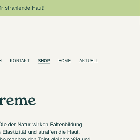
ür strahlende Haut!
H
KONTAKT
SHOP
HOME
AKTUELL
Creme
Öle der Natur wirken Faltenbildung
 Elastizität und straffen die Haut.
rbe machen den Teint gleichmäßig und