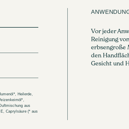
ANWENDUN
Vor jeder Anw
Reinigung von
erbsengroße 
den Handfläc
Gesicht und H
lumenöl*, Heilerde,
Weizenkeimöl*,
, Duftmischung aus
 E, Caprylsäure (* aus