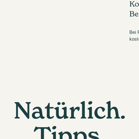
Ko
Be
Bei 
kost
Natürlich.
Tipps.