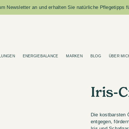
m Newsletter an und erhalten Sie natürliche Pflegetipps f
LUNGEN
ENERGIEBALANCE
MARKEN
BLOG
ÜBER MIC
Iris-
Die kostbarsten 
entgegen, fördern
Iris und Schafga