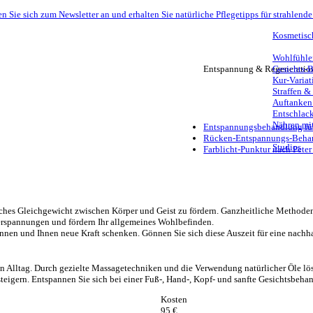
n Sie sich zum Newsletter an und erhalten Sie natürliche Pflegetipps für strahlende
Kosmetisc
Wohlfühle
Entspannung & Regeneratio
Gesichts-
Kur-Variat
Straffen &
Auftanken
Entschlack
Nähren mit
Entspannungsbehandlung für
Rücken-Entspannungs-Beha
Studios
Farblicht-Punktur nach Pete
ches Gleichgewicht zwischen Körper und Geist zu fördern. Ganzheitliche Methoden
erspannungen und fördern Ihr allgemeines Wohlbefinden.
nnen und Ihnen neue Kraft schenken. Gönnen Sie sich diese Auszeit für eine nachha
 Alltag. Durch gezielte Massagetechniken und die Verwendung natürlicher Öle lös
eigern. Entspannen Sie sich bei einer Fuß-, Hand-, Kopf- und sanfte Gesichtsbeh
Kosten
95 €