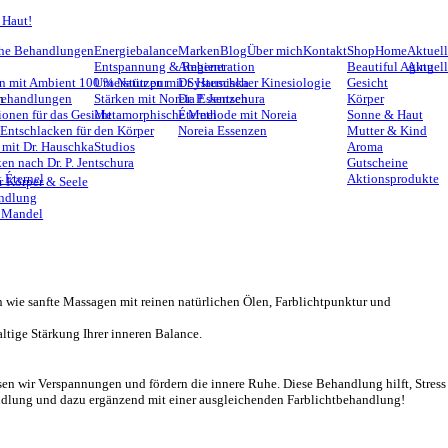
 Haut!
he Behandlungen
Energiebalance
Marken
Blog
Über mich
Kontakt
Shop
Home
Aktuell
Entspannung & Regeneration
Ambient
Beautiful Aging
Aktuel
n mit Ambient 100 % Natur pur
Unterstützen mit Systemischer Kinesiologie
Dr. Hauschka
Gesicht
n
Behandlungen
Stärken mit Noreia Essenzen
Dr. P. Jentschura
Körper
ionen für das Gesicht
Metamorphische Methode mit Noreia
Éternel
Sonne & Haut
 Entschlacken für den Körper
Noreia Essenzen
Mutter & Kind
 mit Dr. Hauschka
Studios
Aroma
en nach Dr. P. Jentschura
Gutscheine
 Éternel
Aktionsprodukte
 Körper & Seele
ndlung
r Mandel
 wie sanfte Massagen mit reinen natürlichen Ölen, Farblichtpunktur und
ltige Stärkung Ihrer inneren Balance.
en wir Verspannungen und fördern die innere Ruhe. Diese Behandlung hilft, Stress
andlung und dazu ergänzend mit einer ausgleichenden Farblichtbehandlung!