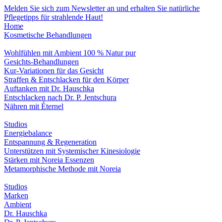
Melden Sie sich zum Newsletter an und erhalten Sie natürliche
Pflegetipps für strahlende Haut!
Home
Kosmetische Behandlungen
Wohlfühlen mit Ambient 100 % Natur pur
Gesichts-Behandlungen
Kur-Variationen für das Gesicht
Straffen & Entschlacken für den Körper
Auftanken mit Dr. Hauschka
Entschlacken nach Dr. P. Jentschura
Nähren mit Éternel
Studios
Energiebalance
Entspannung & Regeneration
Unterstützen mit Systemischer Kinesiologie
Stärken mit Noreia Essenzen
Metamorphische Methode mit Noreia
Studios
Marken
Ambient
Dr. Hauschka