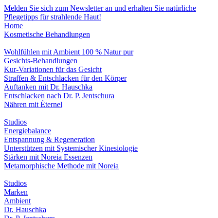
Melden Sie sich zum Newsletter an und erhalten Sie natürliche
Pflegetipps für strahlende Haut!
Home
Kosmetische Behandlungen
Wohlfühlen mit Ambient 100 % Natur pur
Gesichts-Behandlungen
Kur-Variationen für das Gesicht
Straffen & Entschlacken für den Körper
Auftanken mit Dr. Hauschka
Entschlacken nach Dr. P. Jentschura
Nähren mit Éternel
Studios
Energiebalance
Entspannung & Regeneration
Unterstützen mit Systemischer Kinesiologie
Stärken mit Noreia Essenzen
Metamorphische Methode mit Noreia
Studios
Marken
Ambient
Dr. Hauschka