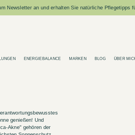
m Newsletter an und erhalten Sie natürliche Pflegetipps f
LUNGEN
ENERGIEBALANCE
MARKEN
BLOG
ÜBER MIC
 verantwortungsbewusstes
Sonne genießen! Und
rca-Akne" gehören der
lichsten Sonnenschutz