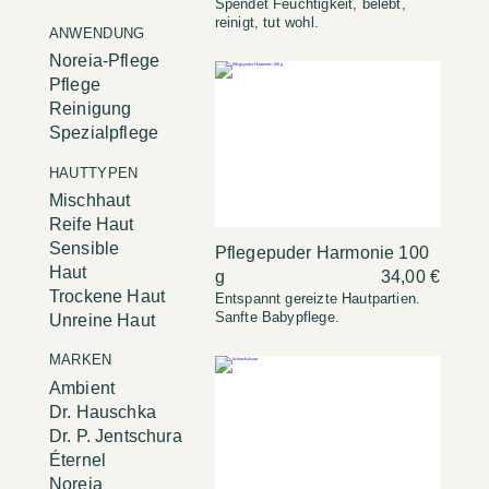
Spendet Feuchtigkeit, belebt,
reinigt, tut wohl.
ANWENDUNG
Noreia-Pflege
Pflege
Reinigung
Spezialpflege
HAUTTYPEN
Mischhaut
Reife Haut
Sensible
Pflegepuder Harmonie 100
Haut
g
34,00 €
Trockene Haut
Entspannt gereizte Hautpartien.
Sanfte Babypflege.
Unreine Haut
MARKEN
Ambient
Dr. Hauschka
Dr. P. Jentschura
Éternel
Noreia