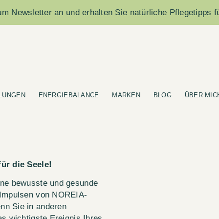
m Newsletter an und erhalten Sie natürliche Pflegetipps f
LUNGEN
ENERGIEBALANCE
MARKEN
BLOG
ÜBER MIC
ür die Seele!
eine bewusste und gesunde
d Impulsen von NOREIA-
nn Sie in anderen
s wichtigste Ereignis Ihres