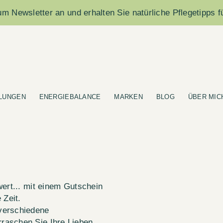
m Newsletter an und erhalten Sie natürliche Pflegetipps f
LUNGEN
ENERGIEBALANCE
MARKEN
BLOG
ÜBER MIC
wert... mit einem Gutschein
Zeit.
verschiedene
raschen Sie Ihre Lieben