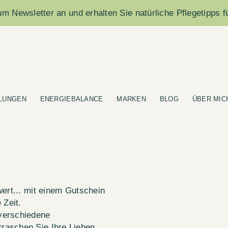
m Newsletter an und erhalten Sie natürliche Pflegetipps f
LUNGEN
ENERGIEBALANCE
MARKEN
BLOG
ÜBER MIC
wert... mit einem Gutschein
Zeit.
verschiedene
raschen Sie Ihre Lieben