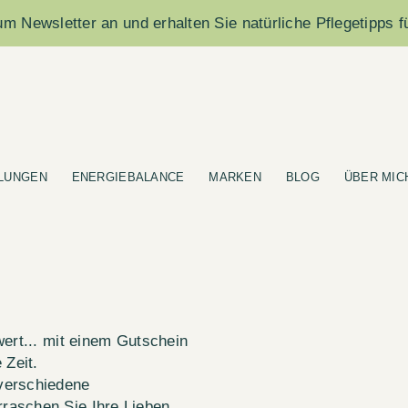
m Newsletter an und erhalten Sie natürliche Pflegetipps f
LUNGEN
ENERGIEBALANCE
MARKEN
BLOG
ÜBER MIC
wert... mit einem Gutschein
Zeit.
verschiedene
raschen Sie Ihre Lieben