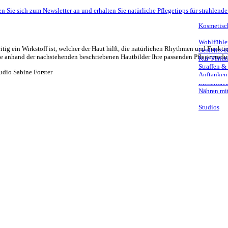
n Sie sich zum Newsletter an und erhalten Sie natürliche Pflegetipps für strahlende
Kosmetisc
Wohlfühle
itig ein Wirkstoff ist, welcher der Haut hilft, die natürlichen Rhythmen und Funkti
Gesichts-
ie anhand der nachstehenden beschriebenen Hautbilder Ihre passenden Pflegeprodu
Kur-Variat
Straffen &
Auftanken
Entschlack
Nähren mit
Studios