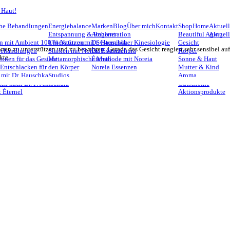
 Haut!
he Behandlungen
Energiebalance
Marken
Blog
Über mich
Kontakt
Shop
Home
Aktuell
Entspannung & Regeneration
Ambient
Beautiful Aging
Aktuel
n mit Ambient 100 % Natur pur
Unterstützen mit Systemischer Kinesiologie
Dr. Hauschka
Gesicht
onen zu unterstützen und zu bewahren. Gerade das Gesicht reagiert sehr sensibel auf
Behandlungen
Stärken mit Noreia Essenzen
Dr. P. Jentschura
Körper
kte.
ionen für das Gesicht
Metamorphische Methode mit Noreia
Éternel
Sonne & Haut
 Entschlacken für den Körper
Noreia Essenzen
Mutter & Kind
 mit Dr. Hauschka
Studios
Aroma
en nach Dr. P. Jentschura
Gutscheine
 Éternel
Aktionsprodukte