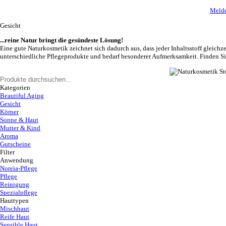
Melde
Gesicht
...reine Natur bringt die gesündeste Lösung!
Eine gute Naturkosmetik zeichnet sich dadurch aus, dass jeder Inhaltsstoff gleichze
unterschiedliche Pflegeprodukte und bedarf besonderer Aufmerksamkeit. Finden S
Kategorien
Beautiful Aging
Gesicht
Körper
Sonne & Haut
Mutter & Kind
Aroma
Gutscheine
Filter
Anwendung
Noreia-Pflege
Pflege
Reinigung
Spezialpflege
Hauttypen
Mischhaut
Reife Haut
Sensible Haut